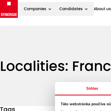
Companies
Candidates
About us
Skip to content
Localities:
Fran
Súhlas
Táto webstránka používa sú
Tags