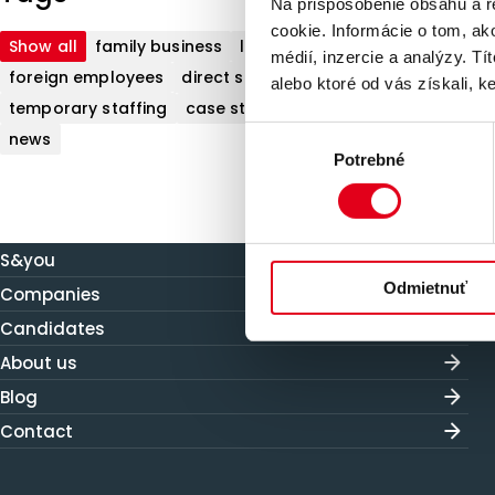
Na prispôsobenie obsahu a r
cookie. Informácie o tom, ak
Show all
family business
labor market
médií, inzercie a analýzy. Tí
foreign employees
direct search
S&you
alebo ktoré od vás získali, ke
temporary staffing
case study
recruitment
retail
Výber
news
Potrebné
súhlasu
S&you
Odmietnuť
Companies
Candidates
About us
Blog
Contact