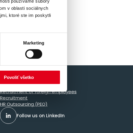
vnosti používame súbory
om v oblasti sociálnych
mi, ktoré ste im poskytli
Marketing
Our services
Povoliť všetko
Temporary Staffing
Recruitment of foreign employees
Recruitment
HR Outsourcing (PEO)
Follow us on LinkedIn