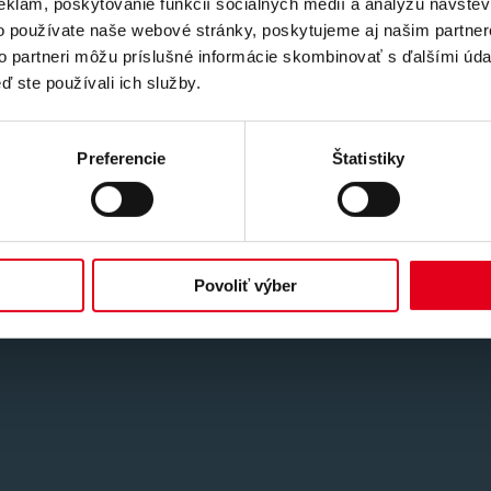
eklám, poskytovanie funkcií sociálnych médií a analýzu návšte
o používate naše webové stránky, poskytujeme aj našim partner
to partneri môžu príslušné informácie skombinovať s ďalšími údaj
ď ste používali ich služby.
Preferencie
Štatistiky
Povoliť výber