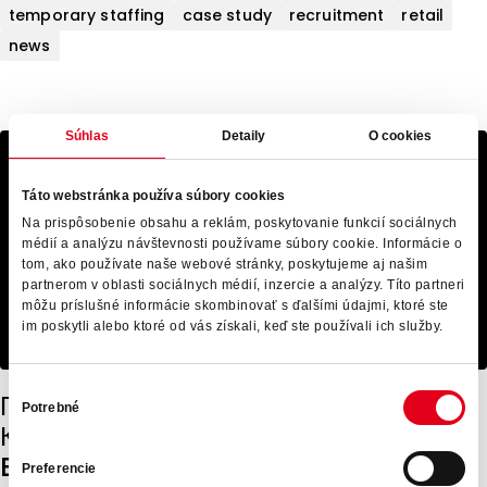
temporary staffing
case study
recruitment
retail
news
Súhlas
Detaily
O cookies
Táto webstránka používa súbory cookies
Na prispôsobenie obsahu a reklám, poskytovanie funkcií sociálnych
médií a analýzu návštevnosti používame súbory cookie. Informácie o
tom, ako používate naše webové stránky, poskytujeme aj našim
partnerom v oblasti sociálnych médií, inzercie a analýzy. Títo partneri
môžu príslušné informácie skombinovať s ďalšími údajmi, ktoré ste
im poskytli alebo ktoré od vás získali, keď ste používali ich služby.
Výber
Працівники на утеплення фасадів у
Potrebné
súhlasu
Кошицях – зарплата від 1 350 до 3 500
EUR на місяць
Preferencie