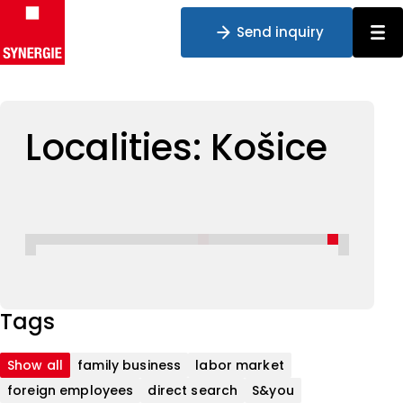
Send inquiry
Skip to content
Localities:
Košice
Tags
Show all
family business
labor market
foreign employees
direct search
S&you