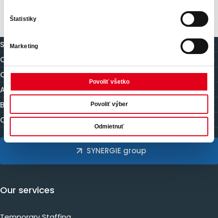
Štatistiky
S&you
Marketing
Companies
Candidates
Povoliť všetko
About us
Blog
Povoliť výber
Contact
Odmietnuť
SYNERGIE group
Our services
Temporary Staffing