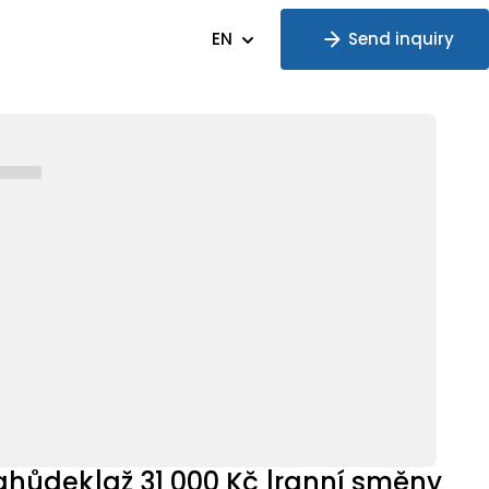
EN
Send inquiry
ahůdek|až 31 000 Kč |ranní směny