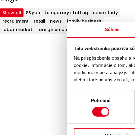
Show all
S&you
temporary staffing
case study
recruitment
retail
news
family business
labor market
foreign employees
direct search
Súhlas
Táto webstránka používa sú
Na prispôsobenie obsahu a r
cookie. Informácie o tom, ak
médií, inzercie a analýzy. Tí
alebo ktoré od vás získali, ke
Výber
Potrebné
súhlasu