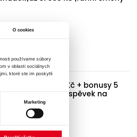
O cookies
vnosti používame súbory
om v oblasti sociálnych
mi, ktoré ste im poskytli
 výrobě od 36 000 Kč + bonusy 5
strava zdarma a příspěvek na
!
Marketing