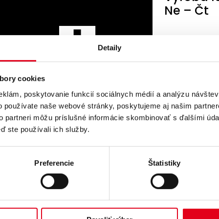
Ne – Čt
Detaily
bory cookies
eklám, poskytovanie funkcií sociálnych médií a analýzu návšte
o používate naše webové stránky, poskytujeme aj našim partner
to partneri môžu príslušné informácie skombinovať s ďalšími údaj
ď ste používali ich služby.
Práce ve
000 Kč, 
dopravu
Preferencie
Štatistiky